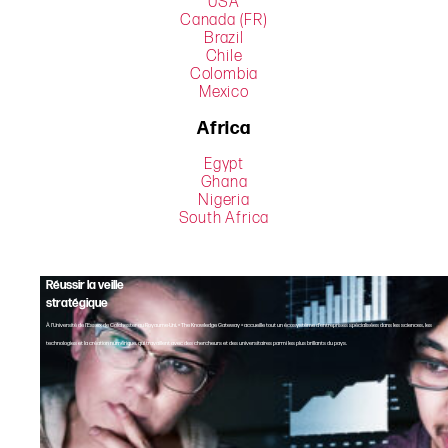
USA
Canada (FR)
Brazil
Chile
Colombia
Mexico
Africa
Egypt
Ghana
Nigeria
South Africa
Réussir la veille
stratégique
À l’Université de l’Essex de Colchester au Royaume-Uni, « The Knowledge Gateway » accueille tout un écosystème d’entreprises spécialisées dans les sciences, les
technologies et la création numérique, qui travaillent avec des chercheurs et des universitaires parmi les plus brillants du pays.