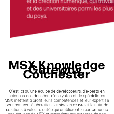
MSX Knowledge
Gateway,
Colchester
C’est ici qu’une équipe de développeurs, d’experts en
sciences des données, d’analystes et de spécialistes
MSX mettent à profit leurs compétences et leur expertise
pour assurer l’élaboration, la mise en œuvre et le suivi de
solutions à valeur ajoutée qui améliorent la performance