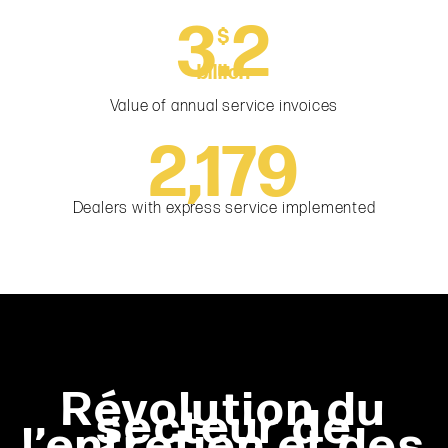
3.5
$
billion
Value of annual service invoices
2,374
Dealers with express service implemented
Révolution du
secteur de
l’entretien et des