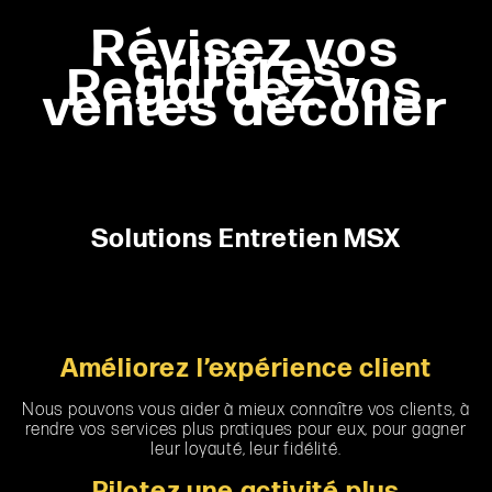
Révisez vos
critères.
Regardez vos
ventes décoller
Solutions Entretien MSX
Améliorez l’expérience client
Nous pouvons vous aider à mieux connaître vos clients, à
rendre vos services plus pratiques pour eux, pour gagner
leur loyauté, leur fidélité.
Pilotez une activité plus