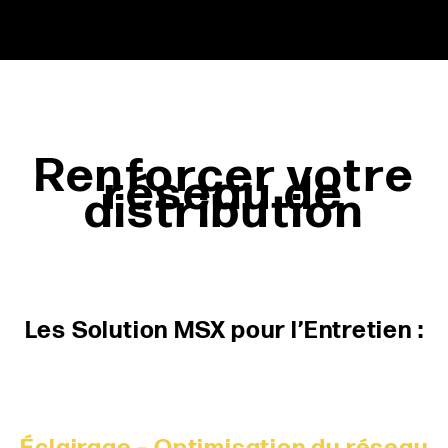
Renforcer votre
réseau de
distribution
Les Solution MSX pour l’Entretien :