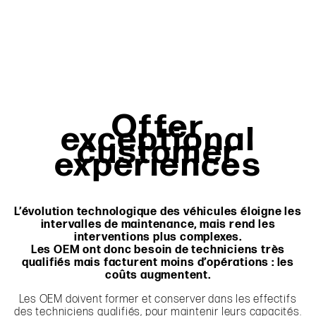
Offer
exceptional
customer
experiences
L’évolution technologique des véhicules éloigne les
intervalles de maintenance, mais rend les
interventions plus complexes.
Les OEM ont donc besoin de techniciens très
qualifiés mais facturent moins d’opérations : les
coûts augmentent.
Les OEM doivent former et conserver dans les effectifs
des techniciens qualifiés, pour maintenir leurs capacités.