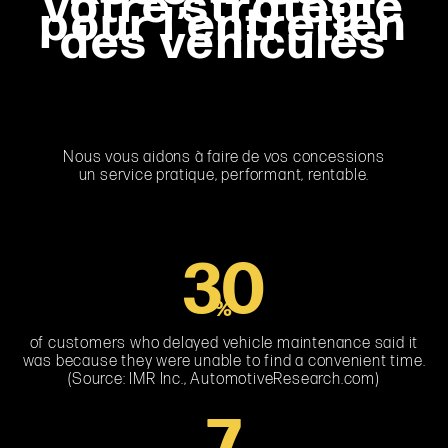
votre stratégie
pour l’entretien
des véhicules
Nous vous aidons à faire de vos concessions
un service pratique, performant, rentable.
32
%
of customers who delayed vehicle maintenance said it
was because they were unable to find a convenient time.
(Source: IMR Inc., AutomotiveResearch.com)
8