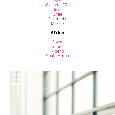
USA
Canada (FR)
Brazil
Chile
Colombia
Mexico
Africa
Egypt
Ghana
Nigeria
South Africa
Make vehicle
servicing fast,
convenient,
profitable
MSX’s vehicle maintenance and repair solutions help reduce workshop times, optimize capacity, drive service-bay traffic and help improve the overall customer
experience.